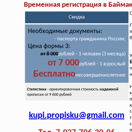
Временная регистрация в Байма
С
Скидка
Необходимые документы:
п
- паспорта гражданина России;
Цена формы 3:
от 8 000
рублей - 1 человек (3 месяца)
У
от 7 000
рублей - 1 взрослый
Бесплатно
н
несовершеннолетние
Н
Статистика
- ориентировочная стоимость
надежной
м
прописки от 9 600 рублей
п
г
kupi.propisku@gmail.com
т
с
п