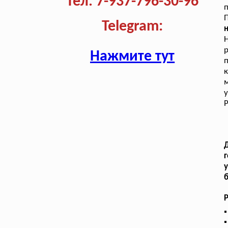
Тел. 7-937-796-30-96
п
П
Telegram:
н
р
Нажмите тут
к
Р
Д
у
б