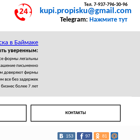
Тел. 7-937-796-30-96
kupi.propisku@gmail.com
Telegram:
Нажмите тут
ска в Баймаке
ыть уверенным:
се формы легальны
лашение письменно
м доверяют фирмы
 все без задержек
бизнес более 7 лет
КОНТАКТЫ
153
97
81