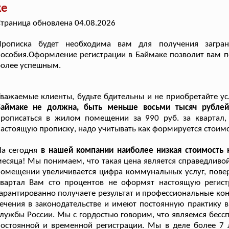
ке
траница обновлена 04.08.2026
Прописка будет необходима вам для получения загран
особия.Оформление регистрации в Баймаке позволит вам п
более успешным.
важаемые клиенты, будьте бдительны и не приобретайте ус
Баймаке не должна, быть меньше восьми тысяч рублей
прописаться в жилом помещении за 990 руб. за квартал,
астоящую прописку, надо учитывать как формируется стоимо
а сегодня
в нашей компании наиболее низкая стоимость
есяца! Мы понимаем, что такая цена является справедливо
омещении увеличивается цифра коммунальных услуг, повер
квартал Вам сто процентов не оформят настоящую регис
арантированно получаете результат и профессиональные ко
ечения в законодательстве и имеют постоянную практику
лужбы России. Мы с гордостью говорим, что являемся бесс
остоянной и временной регистрации. Мы в деле более 7 л